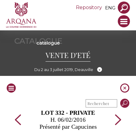
Repository
ENG
CATALOGUE
catalogue
VENTE D'ETÉ
Du 2 au 3 juillet 2019, Deauville
LOT 332 - PRIVATE
H. 06/02/2016
Présenté par Capucines