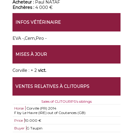
Acheteur :
Paul NATAF
Enchères :
4 000 €
INFOS VÉTÉRINAIRE
EVA -,Cem,Piro -
MISES À JOUR
Corville : + 2
vict.
VENTES RELATIVES À CLITOURPS
Sales of CLITOURPS's siblings
Horse
Corville (FR)
2014
F by Le Havre (IRE) out of Coutances (GB)
Price
10.000 €
Buyer
G Taupin