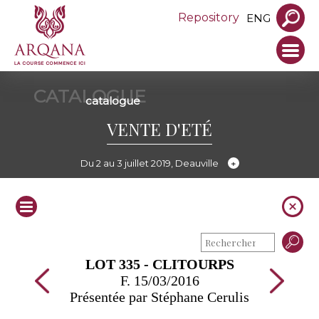
Repository
ENG
CATALOGUE
catalogue
VENTE D'ETÉ
Du 2 au 3 juillet 2019, Deauville
LOT 335 - CLITOURPS
F. 15/03/2016
Présentée par Stéphane Cerulis