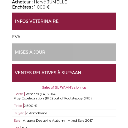
Acheteur :
Hervé JUMELLE
Enchères :
1 000 €
INFOS VÉTÉRINAIRE
EVA -
MISES À JOUR
VENTES RELATIVES À SUFYAAN
Sales of SUFYAAN's siblings
Horse
Remaas (FR)
2014
F by Excelebration (IRE) out of Footsteppy (IRE)
Price
2.500 €
Buyer
Z Romdhane
Sale
Arqana Deauville Autumn Mixed Sale 2017
Lot
162