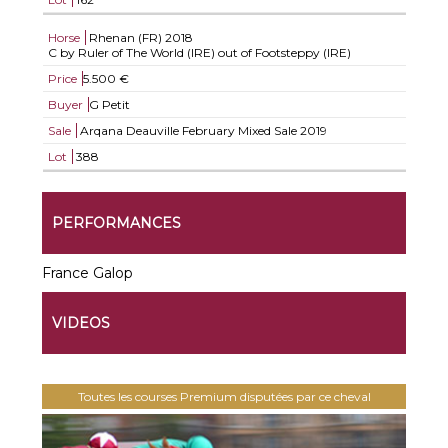
Horse
Rhenan (FR)
2018
C by Ruler of The World (IRE) out of Footsteppy (IRE)
Price
5.500 €
Buyer
G Petit
Sale
Arqana Deauville February Mixed Sale 2019
Lot
388
PERFORMANCES
France Galop
VIDEOS
Toutes les courses Premium disputées par ce cheval