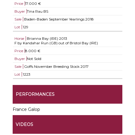
Price
17.000 €
Buyer
Tina Rau BS
Sale
Baden-Baden September Yearlings 2018
Lot
129
Horse
Brianna Bay (IRE)
2013
F by Kandahar Run (GB) out of Bristol Bay (IRE)
Price
8.000 €
Buyer
Not Sold
Sale
Goffs November Breeding Stock 2017
Lot
1223
PERFORMANCES
France Galop
VIDEOS