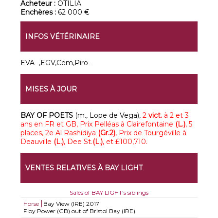
Acheteur :
OTILIA
Enchères :
62 000 €
INFOS VÉTÉRINAIRE
EVA -,EGV,Cem,Piro -
MISES À JOUR
BAY OF POETS
(m., Lope de Vega),
2
vict.
à 2 et 3
ans en FR et GB,
Prix Pelléas à Clairefontaine
(L.)
, 5
places, 2e Al Rashidiya
(Gr.2)
, Prix de Tourgéville à
Deauville
(L.)
, Dee St.
(L.)
, et £100,710.
VENTES RELATIVES À BAY LIGHT
Sales of BAY LIGHT's siblings
Horse
Bay View (IRE)
2017
F by Power (GB) out of Bristol Bay (IRE)