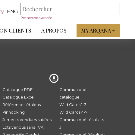
ry
ENG
Recherche avancée
ON CLIENTS
A PROPOS
MY ARQANA +
Catalogue PDF
Communiqué
Catalogue Excel
catalogue
Références étalons
Wild Cards 1-3
Pinhooking
Wild Cards 4-7
Juments vendues suitées
Communiqué résultats
Lots vendus sans TVA
J1
Boxes Wild Cards /
Communiqué Résultats