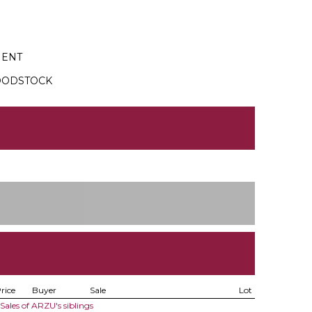
MENT
OODSTOCK
rice
Buyer
Sale
Lot
Sales of ARZU's siblings