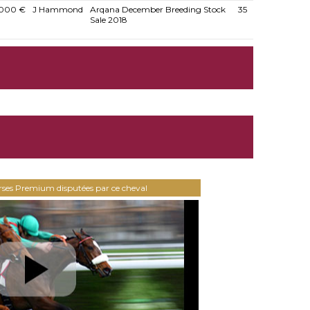
.000 €
J Hammond
Arqana December Breeding Stock
35
Sale 2018
urses Premium disputées par ce cheval