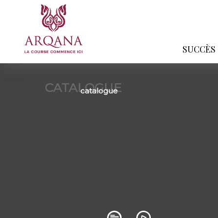
SUCCÈS
CATALOGUE
catalogue