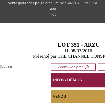
Vente (pouliches, poulinières - lot 192 à 302 / CAE - lot 303 à
485)
11h00
LOT 351 - ARZU
H. 08/03/2016
Présenté par THE CHANNEL CON
Zoom Pedigree
INFOS / DÉTAILS
VENDU