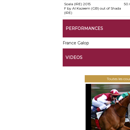
Soala (IRE)
2015
50
F by Al Kazeem (GB) out of Shada
(IRE)
PERFORMANCES
France Galop
VIDEOS
Toutes les co