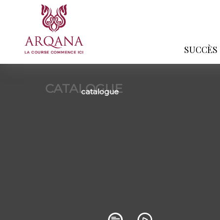
SUCCÈS
CATALOGUE
catalogue