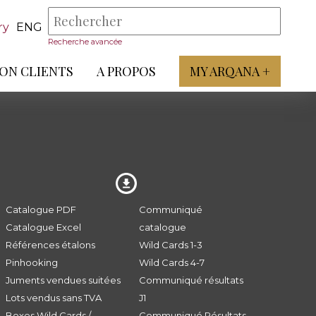
ry
ENG
Recherche avancée
ON CLIENTS
A PROPOS
MY ARQANA +
Catalogue PDF
Communiqué
Catalogue Excel
catalogue
Références étalons
Wild Cards 1-3
Pinhooking
Wild Cards 4-7
Juments vendues suitées
Communiqué résultats
Lots vendus sans TVA
J1
Boxes Wild Cards /
Communiqué Résultats