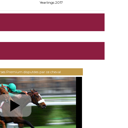
Yearlings 2017
urses Premium disputées par ce cheval