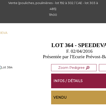
Vente (pouliches, poulinières - lot 192 à 302 / CAE - lot 303 à
485)
11h00
EDEVA
LOT 364 - SPEEDEV
F. 02/04/2016
Présentée par l'Ecurie Prévost-B
Zoom Pedigree
INFOS / DÉTAILS
VENDU