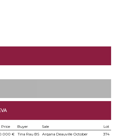
EVA
Price
Buyer
Sale
Lot
0.000 €
Tina Rau BS
Arqana Deauville October
374