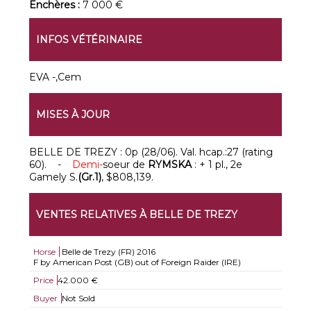
Enchères :
7 000 €
INFOS VÉTÉRINAIRE
EVA -,Cem
MISES À JOUR
BELLE DE TREZY : 0p (28/06). Val. hcap.:27 (rating
60). -
Demi-
soeur de
RYMSKA
: + 1 pl., 2e
Gamely S.
(Gr.1)
, $808,139.
VENTES RELATIVES À BELLE DE TREZY
Horse
Belle de Trezy (FR)
2016
F by American Post (GB) out of Foreign Raider (IRE)
Price
42.000 €
Buyer
Not Sold