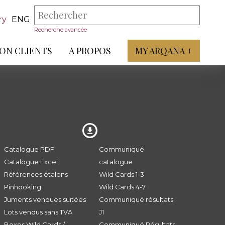
ry
ENG
Recherche avancée
ON CLIENTS
A PROPOS
MY ARQANA +
Catalogue PDF
Communiqué
Catalogue Excel
catalogue
Références étalons
Wild Cards 1-3
Pinhooking
Wild Cards 4-7
Juments vendues suitées
Communiqué résultats
Lots vendus sans TVA
J1
Boxes Wild Cards /
Communiqué Résultats