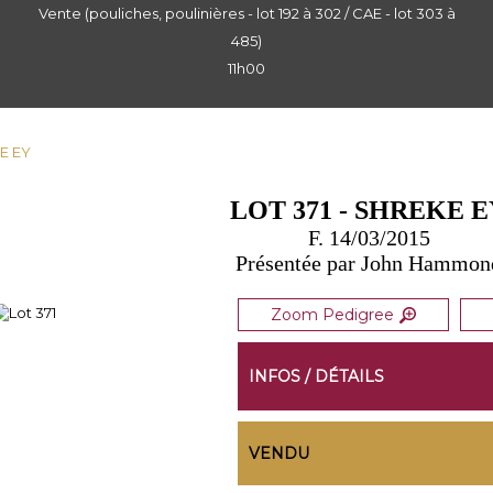
Vente (pouliches, poulinières - lot 192 à 302 / CAE - lot 303 à
485)
11h00
KE EY
LOT 371 - SHREKE E
F. 14/03/2015
Présentée par John Hammon
Zoom Pedigree
INFOS / DÉTAILS
VENDU