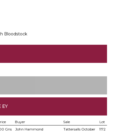
h Bloodstock
 EY
rice
Buyer
Sale
Lot
00 Gns
John Hammond
Tattersalls October
1172