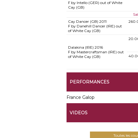
F by Intello (GER) out of White
Cay (GB)
Sa
Cay Dancer (GB)
2011
260.
F by Danehill Dancer (IRE) out
of White Cay (GB)
20.0
Dalakina (IRE)
2016
F by Mastercraftsman (IRE) out
40.0
of White Cay (GB)
PERFORMANCES
France Galop
VIDEOS
Toutes les co