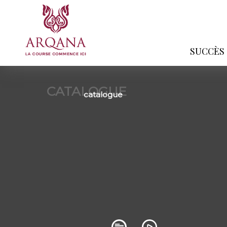
SUCCÈS
CATALOGUE
catalogue