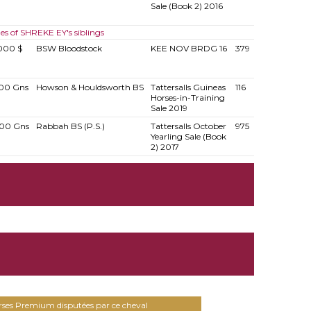
Sale (Book 2) 2016
les of SHREKE EY's siblings
000 $
BSW Bloodstock
KEE NOV BRDG 16
379
00 Gns
Howson & Houldsworth BS
Tattersalls Guineas
116
Horses-in-Training
Sale 2019
00 Gns
Rabbah BS (P.S.)
Tattersalls October
975
Yearling Sale (Book
2) 2017
urses Premium disputées par ce cheval