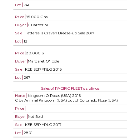
Lot
746
Price
95.000 Gns
Buyer
F Barberini
Sale
Tattersalls Craven Breeze-up Sale 2017
Lot
121
Price
80.000 $
Buyer
Margaret O'Toole
Sale
KEE SEP YRLG 2016
Lot
267
Sales of PACIFIC FLEET's siblings
Horse
Kingdom O Roses (USA)
2016
C by Animal Kingdom (USA) out of Coronado Rose (USA)
Price
Buyer
Not Sold
Sale
KEE SEP YRLG 2017
Lot
2801