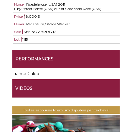
Horse
Ruedelarose (USA)
2011
F by Street Sense (USA) out of Coronado Rose (USA)
Price
18.000 $
Buyer
Recapture / Wade Wacker
Sale
KEE NOV BRDG 17
Lot
1115
PERFORMANCES
France Galop
VIDEOS
Toutes les courses Premium disputées par ce cheval