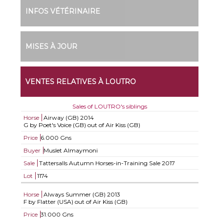
INFOS VÉTÉRINAIRE
MISES À JOUR
VENTES RELATIVES À LOUTRO
Sales of LOUTRO's siblings
Horse
Airway (GB)
2014
G by Poet's Voice (GB) out of Air Kiss (GB)
Price
6.000 Gns
Buyer
Muslet Almaymoni
Sale
Tattersalls Autumn Horses-in-Training Sale 2017
Lot
1174
Horse
Always Summer (GB)
2013
F by Flatter (USA) out of Air Kiss (GB)
Price
31.000 Gns