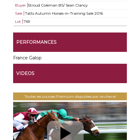
Buyer
Stroud Coleman BS/ Sean Clancy
Sale
Tatts Autumn Horses-in-Training Sale 2016
Lot
769
PERFORMANCES
France Galop
VIDEOS
Toutes les courses Premium disputées par ce cheval