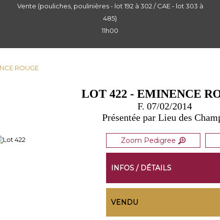
Vente (pouliches, poulinières - lot 192 à 302 / CAE - lot 303 à
485)
11h00
NENCE ROUGE
LOT 422 - EMINENCE R
F. 07/02/2014
Présentée par Lieu des Cham
Zoom Pedigree
INFOS / DÉTAILS
VENDU