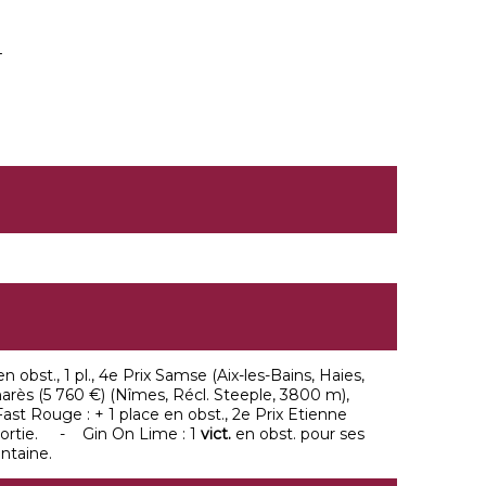
4
bst., 1 pl., 4e Prix Samse (Aix-les-Bains, Haies,
marès (5 760 €) (Nîmes, Récl. Steeple, 3800 m),
ast Rouge : + 1 place en obst., 2e Prix Etienne
 sortie. - Gin On Lime : 1
vict.
en obst. pour ses
ntaine.