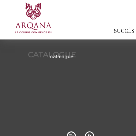
SUCCÈS
CATALOGUE
catalogue