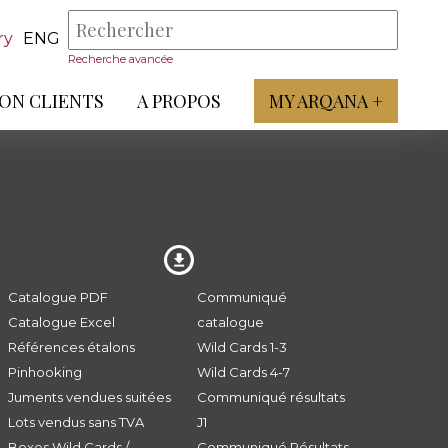
ry
ENG
Recherche avancée
ON CLIENTS
A PROPOS
MY ARQANA +
Catalogue PDF
Communiqué
Catalogue Excel
catalogue
Références étalons
Wild Cards 1-3
Pinhooking
Wild Cards 4-7
Juments vendues suitées
Communiqué résultats
Lots vendus sans TVA
J1
Boxes Wild Cards /
Communiqué Résultats