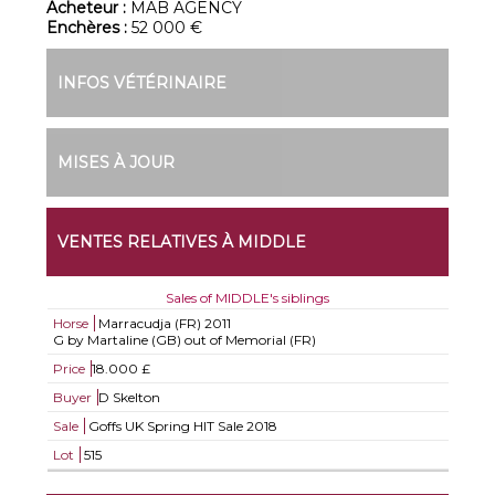
Acheteur :
MAB AGENCY
Enchères :
52 000 €
INFOS VÉTÉRINAIRE
MISES À JOUR
VENTES RELATIVES À MIDDLE
Sales of MIDDLE's siblings
Horse
Marracudja (FR)
2011
G by Martaline (GB) out of Memorial (FR)
Price
18.000 £
Buyer
D Skelton
Sale
Goffs UK Spring HIT Sale 2018
Lot
515