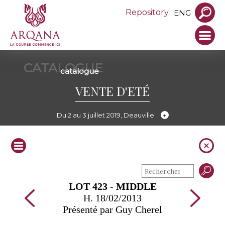
Repository
ENG
CATALOGUE
catalogue
VENTE D'ETÉ
Du 2 au 3 juillet 2019, Deauville
LOT 423 - MIDDLE
H. 18/02/2013
Présenté par Guy Cherel