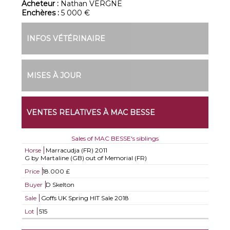
Acheteur :
Nathan VERGNE
Enchères :
5 000 €
INFOS VÉTÉRINAIRE
MISES À JOUR
VENTES RELATIVES À MAC BESSE
Sales of MAC BESSE's siblings
Horse
Marracudja (FR)
2011
G by Martaline (GB) out of Memorial (FR)
Price
18.000 £
Buyer
D Skelton
Sale
Goffs UK Spring HIT Sale 2018
Lot
515