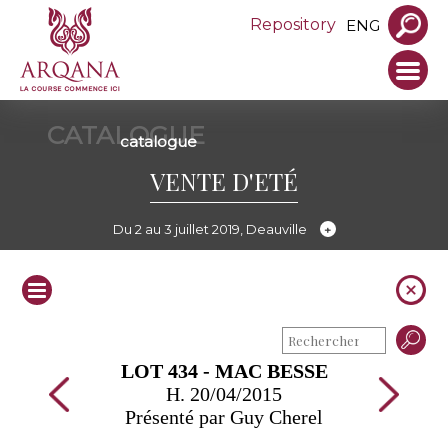
Repository
ENG
CATALOGUE
catalogue
VENTE D'ETÉ
Du 2 au 3 juillet 2019, Deauville
LOT 434 - MAC BESSE
H. 20/04/2015
Présenté par Guy Cherel