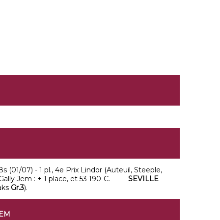
s (01/07) - 1 pl., 4e Prix Lindor (Auteuil, Steeple,
ally Jem : + 1 place, et 53 190 €. -
SEVILLE
aks
Gr.3
).
JEM