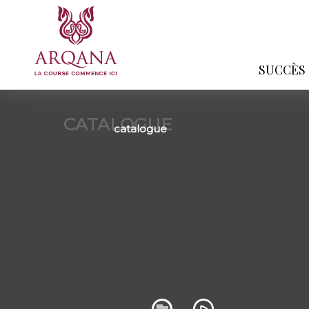
SUCCÈS
CATALOGUE
catalogue