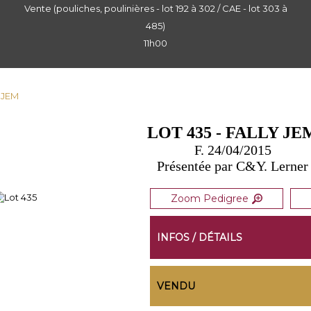
Vente (pouliches, poulinières - lot 192 à 302 / CAE - lot 303 à
485)
11h00
Y JEM
LOT 435 - FALLY JE
F. 24/04/2015
Présentée par C&Y. Lerner
Zoom Pedigree
INFOS / DÉTAILS
VENDU