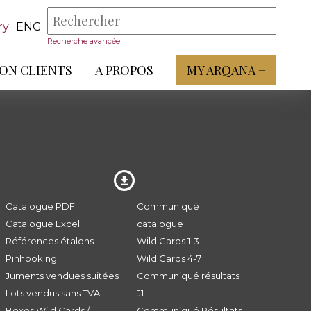
ry
ENG
Recherche avancée
ON CLIENTS
A PROPOS
MY ARQANA +
Catalogue PDF
Communiqué
Catalogue Excel
catalogue
Références étalons
Wild Cards 1-3
Pinhooking
Wild Cards 4-7
Juments vendues suitées
Communiqué résultats
Lots vendus sans TVA
J1
Boxes Wild Cards /
Communiqué Résultats