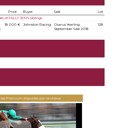
Price
Buyer
Sale
Lot
les of FALLY JEM's siblings
18.000 €
Johnston Racing
Osarus Yearling
128
a
September Sale 2018
urses Premium disputées par ce cheval