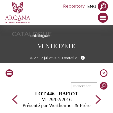
Repository
ENG
CATALOGUE
catalogue
VENTE D'ETÉ
Du 2 au 3 juillet 2019, Deauville
LOT 446 - RAFIOT
M. 29/02/2016
Présenté par Wertheimer & Frère