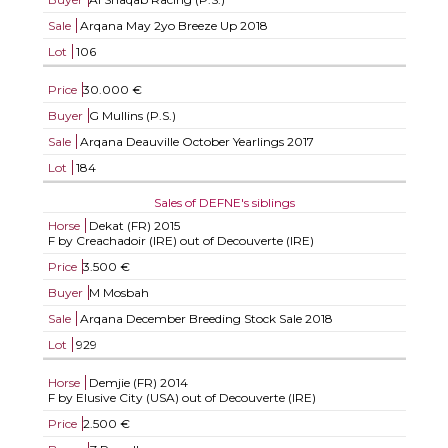
Sale
Arqana May 2yo Breeze Up 2018
Lot
106
Price
30.000 €
Buyer
G Mullins (P.S.)
Sale
Arqana Deauville October Yearlings 2017
Lot
184
Sales of DEFNE's siblings
Horse
Dekat (FR)
2015
F by Creachadoir (IRE) out of Decouverte (IRE)
Price
3.500 €
Buyer
M Mosbah
Sale
Arqana December Breeding Stock Sale 2018
Lot
929
Horse
Demjie (FR)
2014
F by Elusive City (USA) out of Decouverte (IRE)
Price
2.500 €