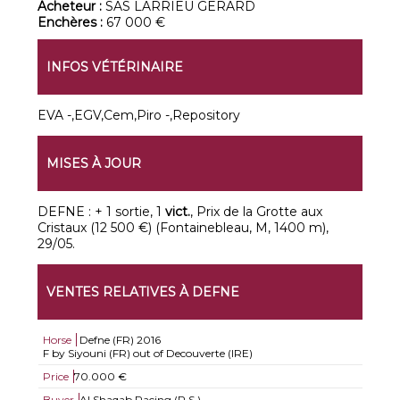
Acheteur :
SAS LARRIEU GERARD
Enchères :
67 000 €
INFOS VÉTÉRINAIRE
EVA -,EGV,Cem,Piro -,Repository
MISES À JOUR
DEFNE : + 1 sortie, 1
vict.
, Prix de la Grotte aux
Cristaux (12 500 €) (Fontainebleau, M, 1400 m),
29/05.
VENTES RELATIVES À DEFNE
Horse
Defne (FR)
2016
F by Siyouni (FR) out of Decouverte (IRE)
Price
70.000 €
Buyer
Al Shaqab Racing (P.S.)