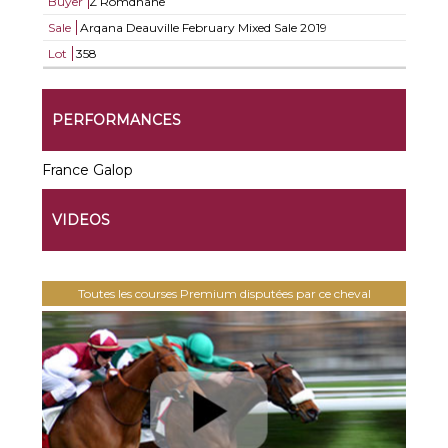
Buyer
Z Romdhane
Sale
Arqana Deauville February Mixed Sale 2019
Lot
358
PERFORMANCES
France Galop
VIDEOS
Toutes les courses Premium disputées par ce cheval