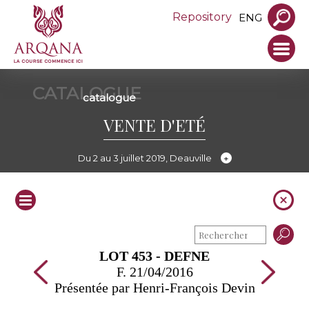
Repository
ENG
CATALOGUE
catalogue
VENTE D'ETÉ
Du 2 au 3 juillet 2019, Deauville
LOT 453 - DEFNE
F. 21/04/2016
Présentée par Henri-François Devin