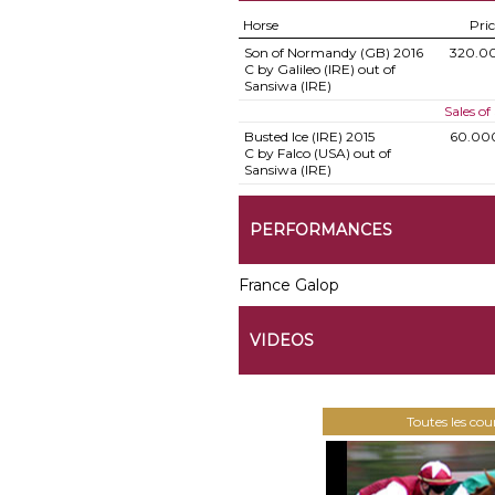
Horse
Pri
Son of Normandy (GB)
2016
320.0
C by Galileo (IRE) out of
Sansiwa (IRE)
Sales o
Busted Ice (IRE)
2015
60.00
C by Falco (USA) out of
Sansiwa (IRE)
PERFORMANCES
France Galop
VIDEOS
Toutes les co