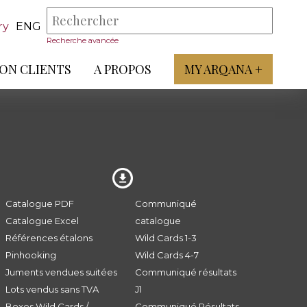
ry
ENG
Recherche avancée
ON CLIENTS
A PROPOS
MY ARQANA +
Catalogue PDF
Communiqué
Catalogue Excel
catalogue
Références étalons
Wild Cards 1-3
Pinhooking
Wild Cards 4-7
Juments vendues suitées
Communiqué résultats
Lots vendus sans TVA
J1
Boxes Wild Cards /
Communiqué Résultats