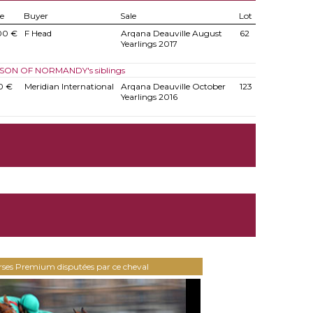
ce
Buyer
Sale
Lot
00 €
F Head
Arqana Deauville August
62
Yearlings 2017
f SON OF NORMANDY's siblings
0 €
Meridian International
Arqana Deauville October
123
Yearlings 2016
urses Premium disputées par ce cheval