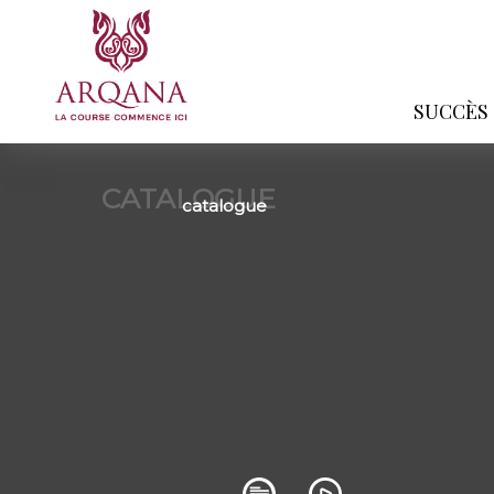
SUCCÈS
CATALOGUE
catalogue