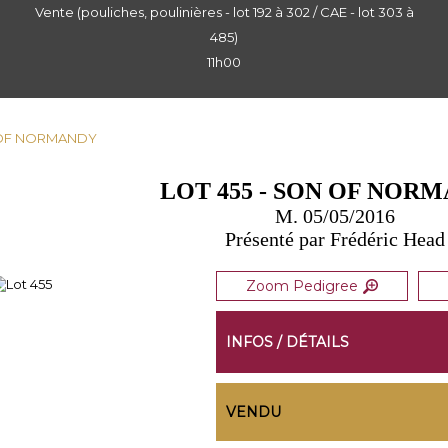
Vente (pouliches, poulinières - lot 192 à 302 / CAE - lot 303 à
485)
11h00
N OF NORMANDY
LOT 455 - SON OF NOR
M. 05/05/2016
Présenté par Frédéric Head
Zoom Pedigree
INFOS / DÉTAILS
VENDU