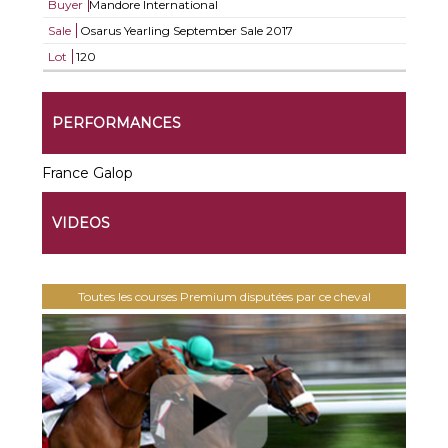
Buyer
Mandore International
Sale
Osarus Yearling September Sale 2017
Lot
120
PERFORMANCES
France Galop
VIDEOS
Toutes les courses Premium disputées par ce cheval