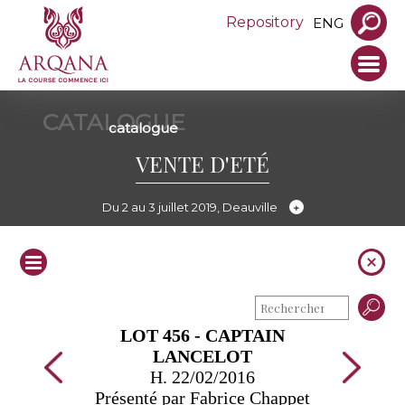
Repository
ENG
CATALOGUE
catalogue
VENTE D'ETÉ
Du 2 au 3 juillet 2019, Deauville
LOT 456 - CAPTAIN
LANCELOT
H. 22/02/2016
Présenté par Fabrice Chappet