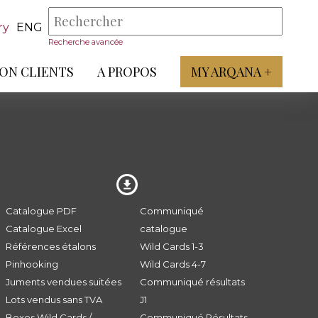
ry
ENG
Recherche avancée
ON CLIENTS
A PROPOS
MY ARQANA +
Catalogue PDF
Communiqué
Catalogue Excel
catalogue
Références étalons
Wild Cards 1-3
Pinhooking
Wild Cards 4-7
Juments vendues suitées
Communiqué résultats
Lots vendus sans TVA
J1
Boxes Wild Cards /
Communiqué Résultats