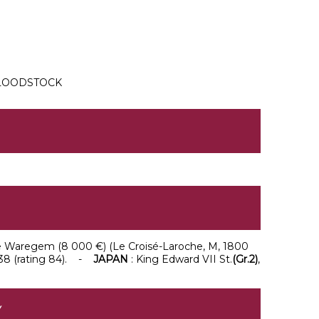
LOODSTOCK
de Waregem (8 000 €) (Le Croisé-Laroche, M, 1800
.: 38 (rating 84). -
JAPAN
: King Edward VII St.
(Gr.2)
,
Y