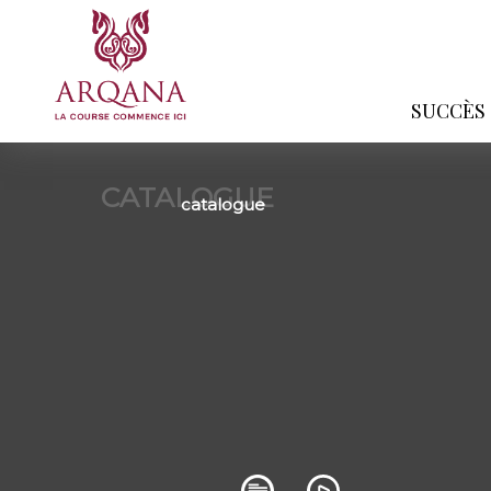
SUCCÈS
CATALOGUE
catalogue