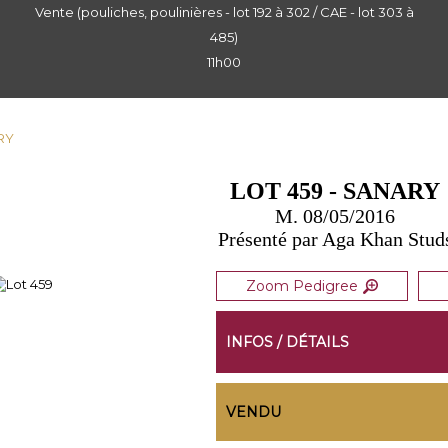
Vente (pouliches, poulinières - lot 192 à 302 / CAE - lot 303 à
485)
11h00
ARY
LOT 459 - SANARY
M. 08/05/2016
Présenté par Aga Khan Stud
Zoom Pedigree
INFOS / DÉTAILS
VENDU