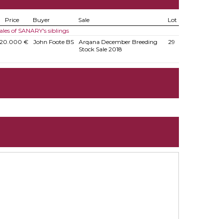
Price
Buyer
Sale
Lot
ales of SANARY's siblings
20.000 €
John Foote BS
Arqana December Breeding
29
Stock Sale 2018