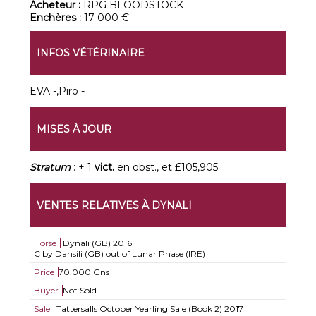
Acheteur :
RPG BLOODSTOCK
Enchères :
17 000 €
INFOS VÉTÉRINAIRE
EVA -,Piro -
MISES À JOUR
Stratum
: + 1
vict.
en obst., et £105,905.
VENTES RELATIVES À DYNALI
Horse
Dynali (GB)
2016
C by Dansili (GB) out of Lunar Phase (IRE)
Price
70.000 Gns
Buyer
Not Sold
Sale
Tattersalls October Yearling Sale (Book 2) 2017