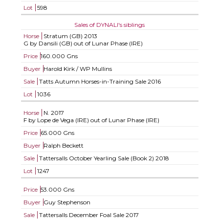
Lot
598
Sales of DYNALI's siblings
Horse
Stratum (GB)
2013
G by Dansili (GB) out of Lunar Phase (IRE)
Price
160.000 Gns
Buyer
Harold Kirk / WP Mullins
Sale
Tatts Autumn Horses-in-Training Sale 2016
Lot
1036
Horse
N.
2017
F by Lope de Vega (IRE) out of Lunar Phase (IRE)
Price
65.000 Gns
Buyer
Ralph Beckett
Sale
Tattersalls October Yearling Sale (Book 2) 2018
Lot
1247
Price
53.000 Gns
Buyer
Guy Stephenson
Sale
Tattersalls December Foal Sale 2017