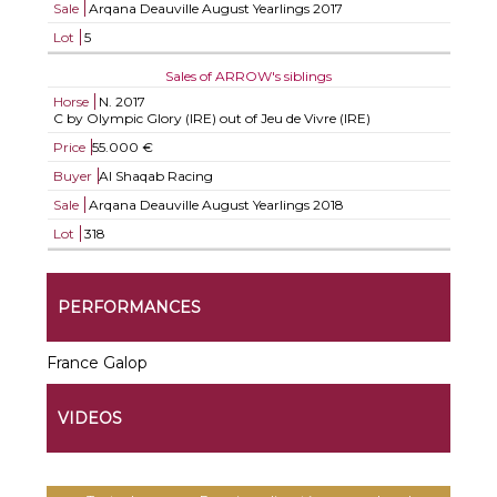
Sale
Arqana Deauville August Yearlings 2017
Lot
5
Sales of ARROW's siblings
Horse
N.
2017
C by Olympic Glory (IRE) out of Jeu de Vivre (IRE)
Price
55.000 €
Buyer
Al Shaqab Racing
Sale
Arqana Deauville August Yearlings 2018
Lot
318
PERFORMANCES
France Galop
VIDEOS