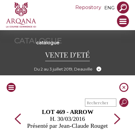
Repository
ENG
CATALOGUE
catalogue
VENTE D'ETÉ
Du 2 au 3 juillet 2019, Deauville
LOT 469 - ARROW
H. 30/03/2016
Présenté par Jean-Claude Rouget