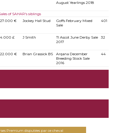
August Yearlings 2018
Sales of SAHAR's siblings
27.000 €
Jockey Hall Stud
Goffs February Mixed
401
Sale
4.000 £
J Smith
TI Ascot June Derby Sale
32
2017
22.000 €
Brian Grassick BS
Arqana December
44
Breeding Stock Sale
2016
urses Premium disputées par ce cheval