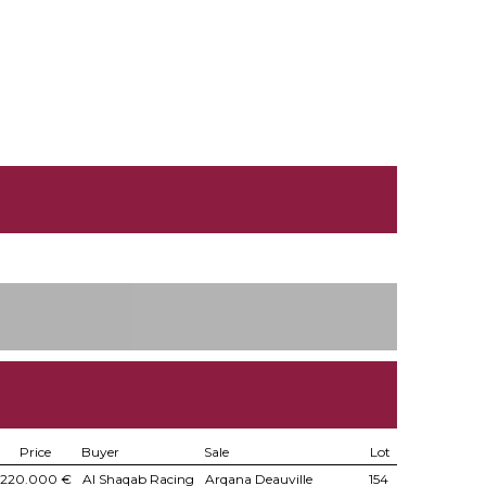
Price
Buyer
Sale
Lot
220.000 €
Al Shaqab Racing
Arqana Deauville
154