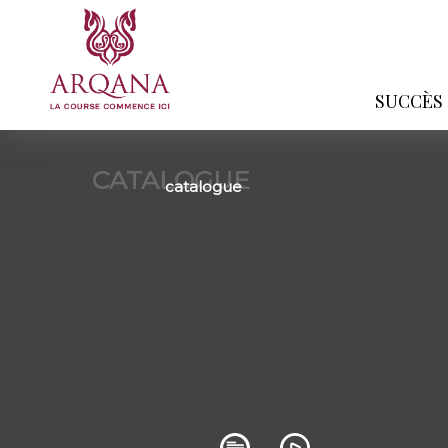
SUCCÈS
CATALOGUE
catalogue