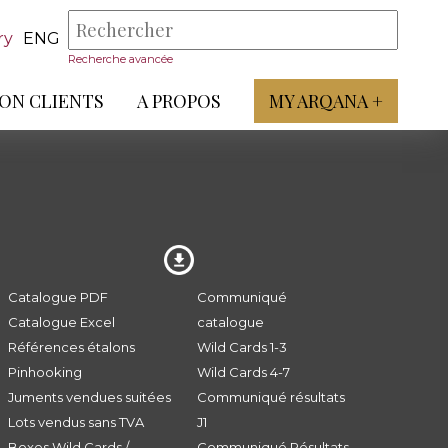
ry
ENG
Recherche avancée
ON CLIENTS
A PROPOS
MY ARQANA +
Catalogue PDF
Communiqué
Catalogue Excel
catalogue
Références étalons
Wild Cards 1-3
Pinhooking
Wild Cards 4-7
Juments vendues suitées
Communiqué résultats
Lots vendus sans TVA
J1
Boxes Wild Cards /
Communiqué Résultats