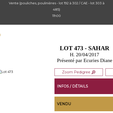
Vente (pouliches, poulinières - lot 192 à 302 / CAE - lot 303 à
485)
11h00
R
LOT 473 - SAHAR
H. 20/04/2017
Présenté par Ecuries Diane
Zoom Pedigree
INFOS / DÉTAILS
VENDU