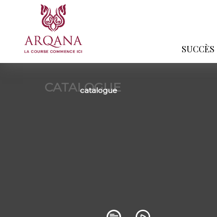
SUCCÈS
CATALOGUE
catalogue