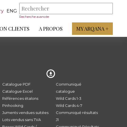
ry
ENG
Recherche avancée
ON CLIENTS
A PROPOS
MY ARQANA +
Catalogue PDF
Communiqué
Catalogue Excel
catalogue
Références étalons
Wild Cards 1-3
Pinhooking
Wild Cards 4-7
Juments vendues suitées
Communiqué résultats
Lots vendus sans TVA
J1
Boxes Wild Cards /
Communiqué Résultats