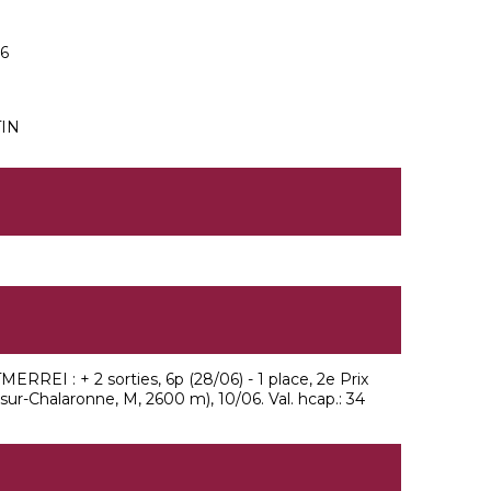
16
TIN
ERREI : + 2 sorties, 6p (28/06) - 1 place, 2e Prix
ur-Chalaronne, M, 2600 m), 10/06. Val. hcap.: 34