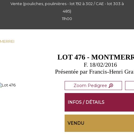
Vente (pouliches, poulinières - lot 192 à 302 / CAE - lot 303 à
485)
11h00
TMERREI
LOT 476 - MONTMER
F. 18/02/2016
Présentée par Francis-Henri Gra
Zoom Pedigree
INFOS / DÉTAILS
VENDU