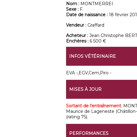
Nom :
MONTMERREI
Sexe :
F.
Date de naissance :
18 février 20
Vendeur :
Graffard
Acheteur :
Jean Christophe BER
Enchères :
6 500 €
INFOS VÉTÉRINAIRE
EVA -,EGV,Cem,Piro -
MISES À JOUR
Sortant de l'entraînement
. MONTM
Maurice de Lageneste (Châtillon-s
(rating 75).
PERFORMANCES