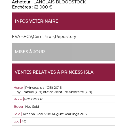
Acheteur :
LANGLAIS BLOODSTOCK
Enchères :
62 000 €
INFOS VÉTÉRINAIRE
EVA -,EGV,Cem,Piro -,Repository
MISES À JOUR
VENTES RELATIVES À PRINCESS ISLA
Horse
Princess Isla (GB)
2016
F by Frankel (GB) out of Peinture Abstraite (GB)
Price
420.000 €
Buyer
Not Sold
Sale
Arqana Deauville August Yearlings 2017
Lot
40