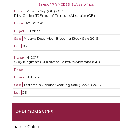
Sales of PRINCESS ISLA's siblings
Horse
Persian Sky (GB)
2013
F by Galileo (IRE) out of Peinture Abstraite (GB)
Price
160.000 €
Buyer
G Forien
Sale
Arqana December Breeding Stock Sale 2016
Lot
68
Horse
N.
2017
C by Kingman (GB) out of Peinture Abstraite (GB)
Price
Buyer
Not Sold
Sale
Tattersalls October Yearling Sale (Book 1) 2018
Lot
26
PERFORMANCES
France Galop