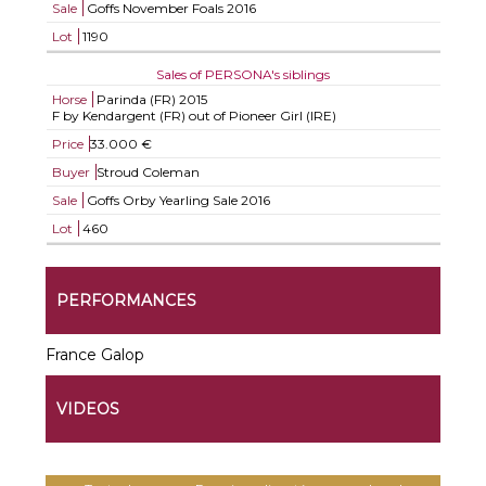
Sale
Goffs November Foals 2016
Lot
1190
Sales of PERSONA's siblings
Horse
Parinda (FR)
2015
F by Kendargent (FR) out of Pioneer Girl (IRE)
Price
33.000 €
Buyer
Stroud Coleman
Sale
Goffs Orby Yearling Sale 2016
Lot
460
PERFORMANCES
France Galop
VIDEOS