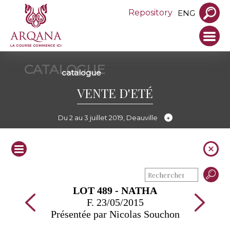
Repository
ENG
CATALOGUE
catalogue
VENTE D'ETÉ
Du 2 au 3 juillet 2019, Deauville
LOT 489 - NATHA
F. 23/05/2015
Présentée par Nicolas Souchon