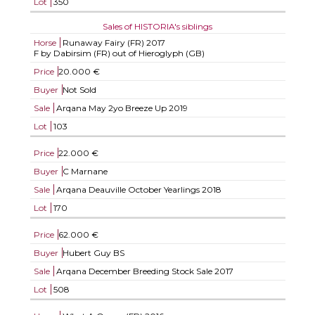
Lot
350
Sales of HISTORIA's siblings
Horse
Runaway Fairy (FR)
2017
F by Dabirsim (FR) out of Hieroglyph (GB)
Price
20.000 €
Buyer
Not Sold
Sale
Arqana May 2yo Breeze Up 2019
Lot
103
Price
22.000 €
Buyer
C Marnane
Sale
Arqana Deauville October Yearlings 2018
Lot
170
Price
62.000 €
Buyer
Hubert Guy BS
Sale
Arqana December Breeding Stock Sale 2017
Lot
508