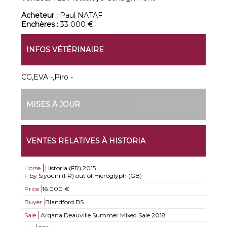
Acheteur :
Paul NATAF
Enchères :
33 000 €
INFOS VÉTÉRINAIRE
CG,EVA -,Piro -
MISES À JOUR
VENTES RELATIVES À HISTORIA
Horse
Historia (FR)
2015
F by Siyouni (FR) out of Hieroglyph (GB)
Price
16.000 €
Buyer
Blandford BS
Sale
Arqana Deauville Summer Mixed Sale 2018