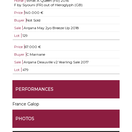
Horse
What A Queen (FR)
2016
F by Siyouni (FR) out of Hieroglyph (GB)
Price
140.000 €
Buyer
Not Sold
Sale
Arqana May 2yo Breeze Up 2018
Lot
129
Price
67.000 €
Buyer
C Marnane
Sale
Arqana Deauville v2 Yearling Sale 2017
Lot
479
PERFORMANCES
France Galop
PHOTOS