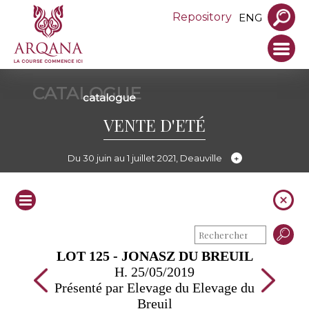
Repository
ENG
CATALOGUE
catalogue
VENTE D'ETÉ
Du 30 juin au 1 juillet 2021, Deauville
LOT 125 - JONASZ DU BREUIL
H. 25/05/2019
Présenté par Elevage du Elevage du
Breuil