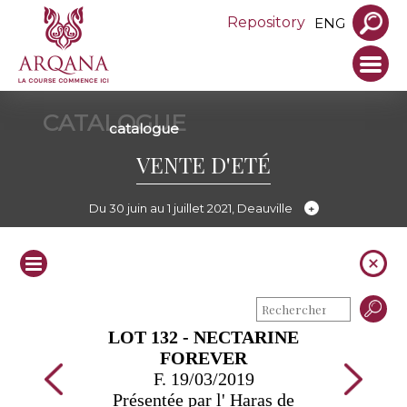
Repository
ENG
CATALOGUE
catalogue
VENTE D'ETÉ
Du 30 juin au 1 juillet 2021, Deauville
LOT 132 - NECTARINE
FOREVER
F. 19/03/2019
Présentée par l' Haras de