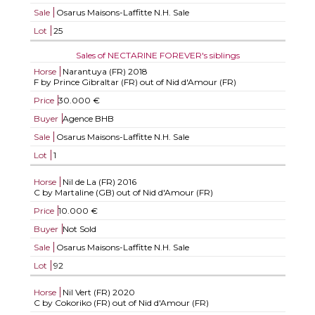
Sale
Osarus Maisons-Laffitte N.H. Sale
Lot
25
Sales of NECTARINE FOREVER's siblings
Horse
Narantuya (FR)
2018
F by Prince Gibraltar (FR) out of Nid d'Amour (FR)
Price
30.000 €
Buyer
Agence BHB
Sale
Osarus Maisons-Laffitte N.H. Sale
Lot
1
Horse
Nil de La (FR)
2016
C by Martaline (GB) out of Nid d'Amour (FR)
Price
10.000 €
Buyer
Not Sold
Sale
Osarus Maisons-Laffitte N.H. Sale
Lot
92
Horse
Nil Vert (FR)
2020
C by Cokoriko (FR) out of Nid d'Amour (FR)