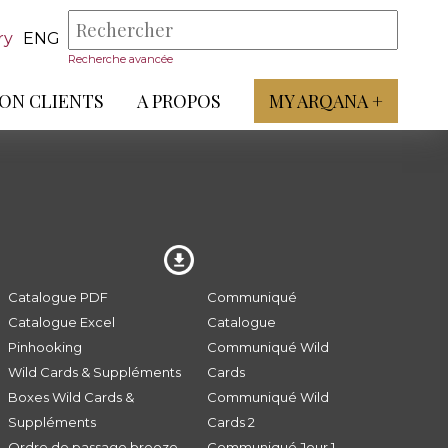
ry
ENG
Recherche avancée
ON CLIENTS
A PROPOS
MY ARQANA +
Catalogue PDF
Communiqué
Catalogue Excel
Catalogue
Pinhooking
Communiqué Wild
Wild Cards & Suppléments
Cards
Boxes Wild Cards &
Communiqué Wild
Suppléments
Cards 2
Ordre de passage breeze
Communiqué Jour 1