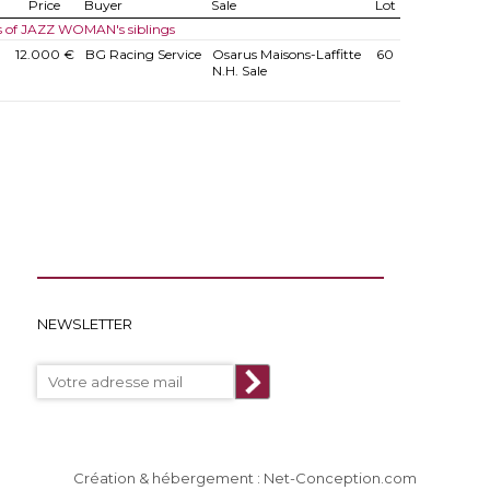
Price
Buyer
Sale
Lot
s of JAZZ WOMAN's siblings
12.000 €
BG Racing Service
Osarus Maisons-Laffitte
60
N.H. Sale
NEWSLETTER
Création & hébergement : Net-Conception.com