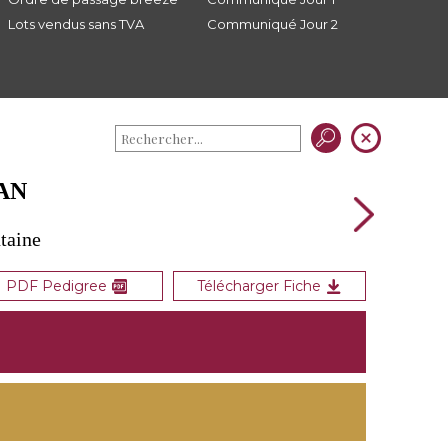
Lots vendus sans TVA
Communiqué Jour 2
AN
taine
PDF Pedigree
Télécharger Fiche