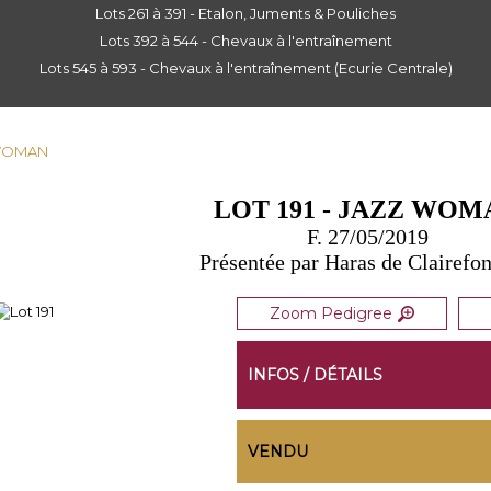
Lots 261 à 391 - Etalon, Juments & Pouliches
Lots 392 à 544 - Chevaux à l'entraînement
Lots 545 à 593 - Chevaux à l'entraînement (Ecurie Centrale)
Z WOMAN
LOT 191 - JAZZ WOM
F. 27/05/2019
Présentée par Haras de Clairefon
Zoom Pedigree
INFOS / DÉTAILS
VENDU