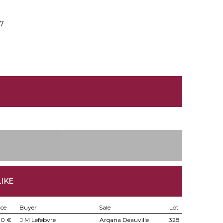
17
IKE
ice
Buyer
Sale
Lot
00 €
J M Lefebvre
Arqana Deauville
328