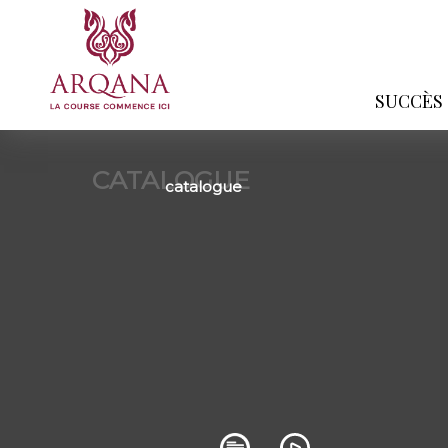
SUCCÈS
CATALOGUE
catalogue