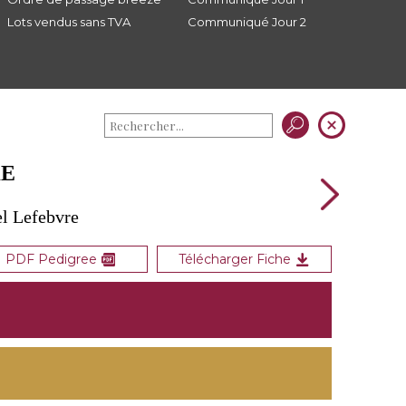
Lots vendus sans TVA
Communiqué Jour 2
KE
l Lefebvre
PDF Pedigree
Télécharger Fiche