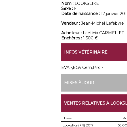
Nom :
LOOKSLIKE
Sexe :
F.
Date de naissance :
12 janvier 20
Vendeur :
Jean-Michel Lefebvre
Acheteur :
Laeticia CARMELIET
Enchères :
1 500 €
INFOS VÉTÉRINAIRE
EVA -,EGV,Cem,Piro -
MISES À JOUR
VENTES RELATIVES À LOOKSL
Horse
Pr
Lookslike (FR)
2017
55.0