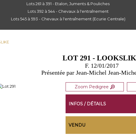
Lots 261 à 391 - Etalon, Juments & Pouliches
Lots 392 à 544 - Chevaux à l'entraînement
Lots 545 à 593 - Chevaux à l'entraînement (Ecurie Centrale)
SLIKE
LOT 291 - LOOKSLI
F. 12/01/2017
Présentée par Jean-Michel Jean-Miche
Zoom Pedigree
INFOS / DÉTAILS
VENDU