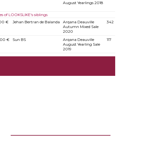
August Yearlings 2018
es of LOOKSLIKE's siblings
00 €
Jehan Bertran de Balanda
Arqana Deauville
342
Autumn Mixed Sale
2020
000 €
Sun BS
Arqana Deauville
117
August Yearling Sale
2019