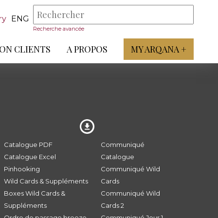
ry
ENG
Recherche avancée
ON CLIENTS
A PROPOS
MY ARQANA +
Catalogue PDF
Communiqué
Catalogue Excel
Catalogue
Pinhooking
Communiqué Wild
Wild Cards & Suppléments
Cards
Boxes Wild Cards &
Communiqué Wild
Suppléments
Cards 2
Ordre de passage breeze
Communiqué Jour 1