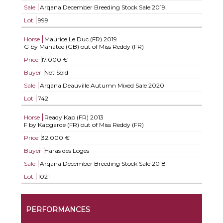
Sale
Arqana December Breeding Stock Sale 2019
Lot
999
Horse
Maurice Le Duc (FR)
2019
G by Manatee (GB) out of Miss Reddy (FR)
Price
17.000 €
Buyer
Not Sold
Sale
Arqana Deauville Autumn Mixed Sale 2020
Lot
742
Horse
Ready Kap (FR)
2013
F by Kapgarde (FR) out of Miss Reddy (FR)
Price
32.000 €
Buyer
Haras des Loges
Sale
Arqana December Breeding Stock Sale 2018
Lot
1021
PERFORMANCES