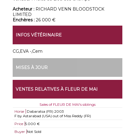
Acheteur :
RICHARD VENN BLOODSTOCK
LIMITED
Enchères :
26 000 €
INFOS VÉTÉRINAIRE
CG,EVA -,Cem
MISES À JOUR
VENTES RELATIVES À FLEUR DE MAI
Sales of FLEUR DE MAI's siblings
Horse
Dabaratsa (FR)
2003
F by Astarabad (USA) out of Miss Reddy (FR)
Price
5.000 €
Buyer
Not Sold