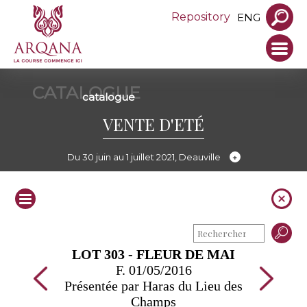
Repository
ENG
CATALOGUE
catalogue
VENTE D'ETÉ
Du 30 juin au 1 juillet 2021, Deauville
LOT 303 - FLEUR DE MAI
F. 01/05/2016
Présentée par Haras du Lieu des
Champs