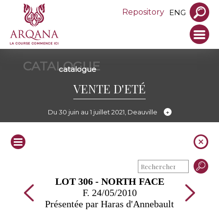
Repository
ENG
CATALOGUE
catalogue
VENTE D'ETÉ
Du 30 juin au 1 juillet 2021, Deauville
LOT 306 - NORTH FACE
F. 24/05/2010
Présentée par Haras d'Annebault