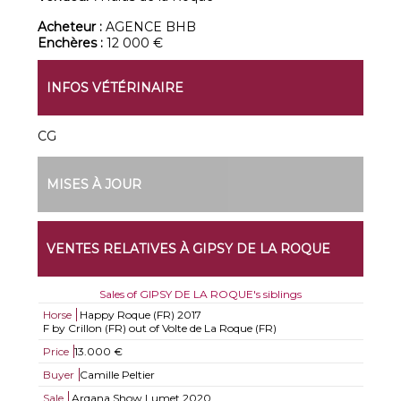
Acheteur :
AGENCE BHB
Enchères :
12 000 €
INFOS VÉTÉRINAIRE
CG
MISES À JOUR
VENTES RELATIVES À GIPSY DE LA ROQUE
Sales of GIPSY DE LA ROQUE's siblings
Horse
Happy Roque (FR)
2017
F by Crillon (FR) out of Volte de La Roque (FR)
Price
13.000 €
Buyer
Camille Peltier
Sale
Arqana Show Lumet 2020