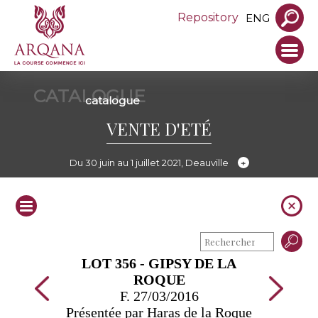
Repository
ENG
CATALOGUE
catalogue
VENTE D'ETÉ
Du 30 juin au 1 juillet 2021, Deauville
LOT 356 - GIPSY DE LA
ROQUE
F. 27/03/2016
Présentée par Haras de la Roque