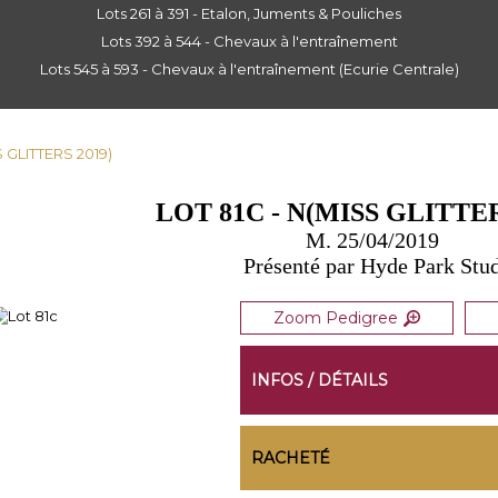
Lots 261 à 391 - Etalon, Juments & Pouliches
Lots 392 à 544 - Chevaux à l'entraînement
Lots 545 à 593 - Chevaux à l'entraînement (Ecurie Centrale)
S GLITTERS 2019)
LOT 81C - N(MISS GLITTER
M. 25/04/2019
Présenté par Hyde Park Stu
Zoom Pedigree
INFOS / DÉTAILS
RACHETÉ