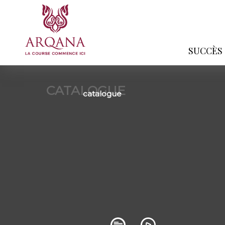
SUCCÈS
CATALOGUE
catalogue