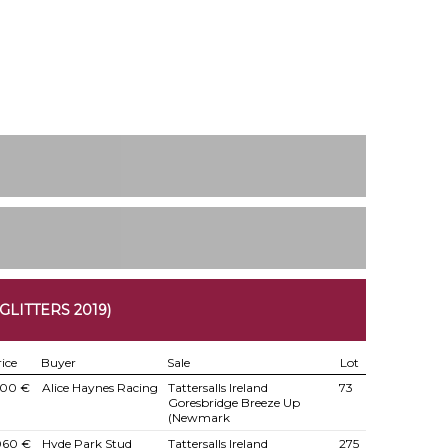
GLITTERS 2019)
ice
Buyer
Sale
Lot
400 €
Alice Haynes Racing
Tattersalls Ireland
73
Goresbridge Breeze Up
(Newmark
060 €
Hyde Park Stud
Tattersalls Ireland
275