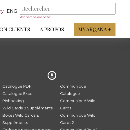
ry
ENG
Recherche avancée
ON CLIENTS
A PROPOS
MY ARQANA +
Catalogue PDF
Communiqué
Catalogue Excel
Catalogue
Pinhooking
Communiqué Wild
Wild Cards & Suppléments
Cards
Boxes Wild Cards &
Communiqué Wild
Suppléments
Cards 2
Ordre de passage breeze
Communiqué Jour 1