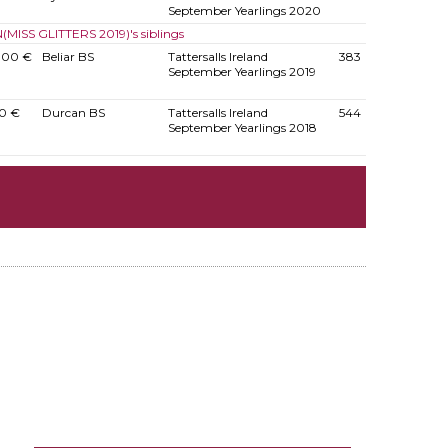
September Yearlings 2020
 N(MISS GLITTERS 2019)'s siblings
000 €
Beliar BS
Tattersalls Ireland
383
September Yearlings 2019
0 €
Durcan BS
Tattersalls Ireland
544
September Yearlings 2018