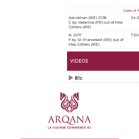
Sales of
Astrakhan (IRE)
2018
24.
C by Vadamos (FR) out of Miss
Glitters (IRE)
N.
2017
7.50
F by Sir Prancealot (IRE) out of
Miss Glitters (IRE)
VIDEOS
81c