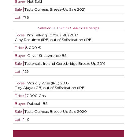
Buyer
Not Sold
Sale
Tatts Guineas Breeze-Up Sale 2021
Lot
176
Sales of LET'S GO CRAZY's siblings
Horse
I'm Talking To You (IRE)
2017
C by Requinto (IRE) out of Sofistication (IRE)
Price
8.000 €
Buyer
Oliver St Lawrence BS
Sale
Tattersalls Ireland Goresbridge Breeze Up 2019
Lot
129
Horse
Worldly Wise (IRE)
2018
F by Ajaya (GB) out of Sofistication (IRE)
Price
17.000 Gns
Buyer
Rabbah BS
Sale
Tatts Guineas Breeze-Up Sale 2020
Lot
140