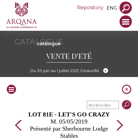
Repository
ENG
CATALOGUE
catalogue
VENTE D'ETÉ
Du 30 juin au 1 juillet 2021, Deauville
LOT 81E - LET'S GO CRAZY
M. 05/05/2019
Présenté par Sherbourne Lodge
Stables