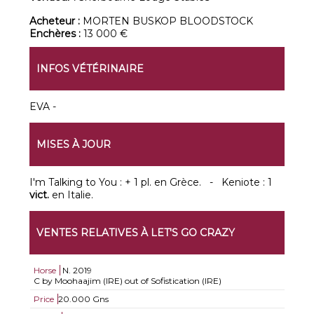
Acheteur :
MORTEN BUSKOP BLOODSTOCK
Enchères :
13 000 €
INFOS VÉTÉRINAIRE
EVA -
MISES À JOUR
I'm Talking to You : + 1 pl. en Grèce. - Keniote : 1
vict.
en Italie.
VENTES RELATIVES À LET'S GO CRAZY
Horse
N.
2019
C by Moohaajim (IRE) out of Sofistication (IRE)
Price
20.000 Gns