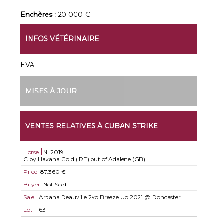
Enchères :
20 000 €
INFOS VÉTÉRINAIRE
EVA -
MISES À JOUR
VENTES RELATIVES À CUBAN STRIKE
Horse
N.
2019
C by Havana Gold (IRE) out of Adalene (GB)
Price
87.360 €
Buyer
Not Sold
Sale
Arqana Deauville 2yo Breeze Up 2021 @ Doncaster
Lot
163