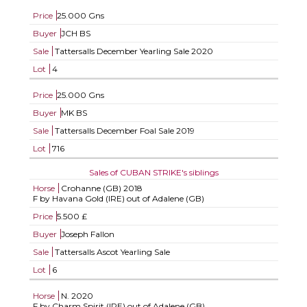
Price
25.000 Gns
Buyer
JCH BS
Sale
Tattersalls December Yearling Sale 2020
Lot
4
Price
25.000 Gns
Buyer
MK BS
Sale
Tattersalls December Foal Sale 2019
Lot
716
Sales of CUBAN STRIKE's siblings
Horse
Crohanne (GB)
2018
F by Havana Gold (IRE) out of Adalene (GB)
Price
5.500 £
Buyer
Joseph Fallon
Sale
Tattersalls Ascot Yearling Sale
Lot
6
Horse
N.
2020
F by Charm Spirit (IRE) out of Adalene (GB)