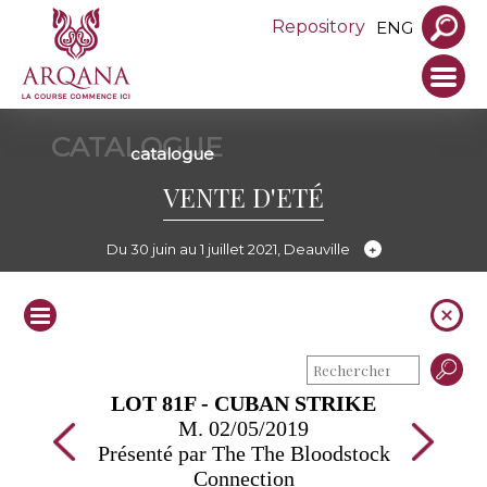
Repository
ENG
CATALOGUE
catalogue
VENTE D'ETÉ
Du 30 juin au 1 juillet 2021, Deauville
LOT 81F - CUBAN STRIKE
M. 02/05/2019
Présenté par The The Bloodstock
Connection