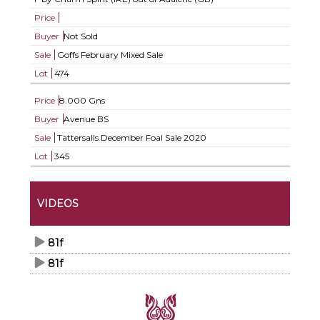
Price
Buyer
Not Sold
Sale
Goffs February Mixed Sale
Lot
474
Price
8.000 Gns
Buyer
Avenue BS
Sale
Tattersalls December Foal Sale 2020
Lot
345
VIDEOS
81f
81f