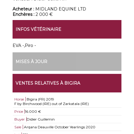
Acheteur :
MIDLAND EQUINE LTD
Enchères :
2 000 €
INFOS VÉTÉRINAIRE
EVA -,Piro -
MISES À JOUR
VENTES RELATIVES À BIGIRA
Horse
Bigira (FR)
2019
F by Birchwood (IRE) out of Zarkatala (IRE)
Price
16.000 €
Buyer
Didier Guillemin
Sale
Arqana Deauville October Yearlings 2020