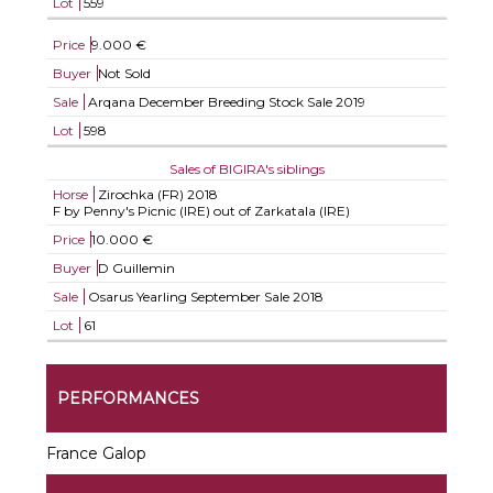
Lot
559
Price
9.000 €
Buyer
Not Sold
Sale
Arqana December Breeding Stock Sale 2019
Lot
598
Sales of BIGIRA's siblings
Horse
Zirochka (FR)
2018
F by Penny's Picnic (IRE) out of Zarkatala (IRE)
Price
10.000 €
Buyer
D Guillemin
Sale
Osarus Yearling September Sale 2018
Lot
61
PERFORMANCES
France Galop