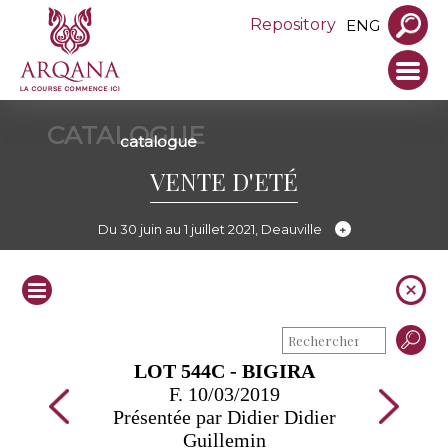
Repository
ENG
CATALOGUE
catalogue
VENTE D'ETÉ
Du 30 juin au 1 juillet 2021, Deauville
LOT 544C - BIGIRA
F. 10/03/2019
Présentée par Didier Didier
Guillemin