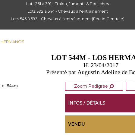
Lots 261 à 391 - Etalon, Juments & Pouliches
Lots 392 à 544 - Chevaux à l'entraînement
Lots 545 à 593 - Chevaux à l'entraînement (Ecurie Centrale)
OS HERMANOS
LOT 544M - LOS HERM
H. 23/04/2017
Présenté par Augustin Adeline de B
Zoom Pedigree
INFOS / DÉTAILS
VENDU