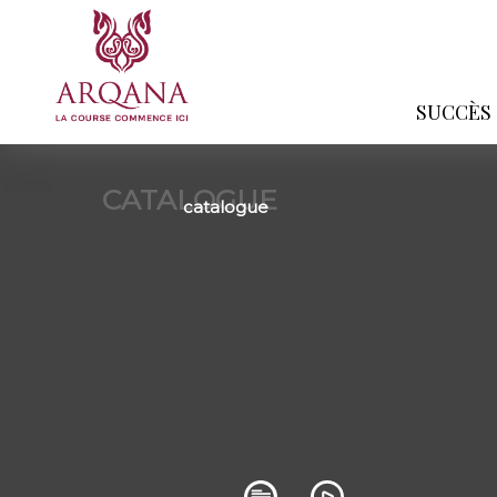
SUCCÈS
CATALOGUE
catalogue