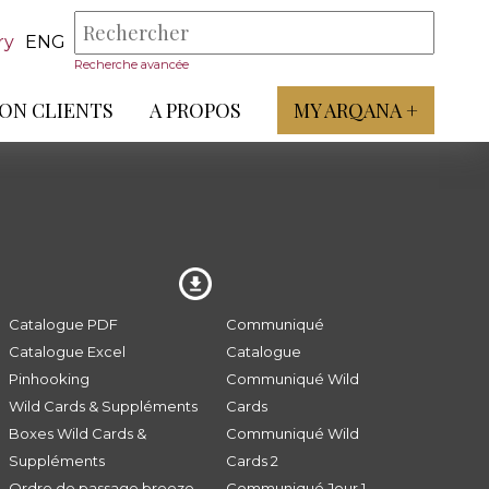
ry
ENG
Recherche avancée
ON CLIENTS
A PROPOS
MY ARQANA +
Catalogue PDF
Communiqué
Catalogue Excel
Catalogue
Pinhooking
Communiqué Wild
Wild Cards & Suppléments
Cards
Boxes Wild Cards &
Communiqué Wild
Suppléments
Cards 2
Ordre de passage breeze
Communiqué Jour 1