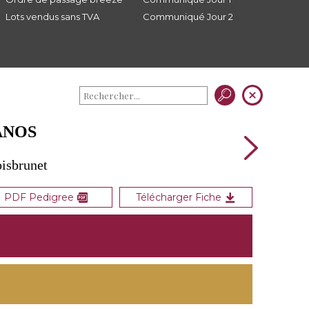
Lots vendus sans TVA
Communiqué Jour 2
ANOS
oisbrunet
PDF Pedigree
Télécharger Fiche