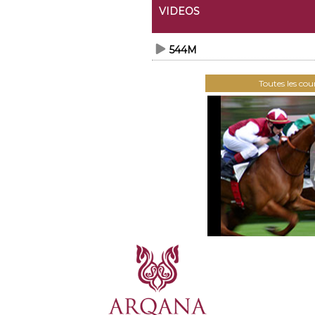
VIDEOS
544M
Toutes les co