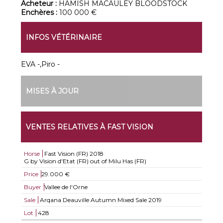
Acheteur :
HAMISH MACAULEY BLOODSTOCK
Enchères :
100 000 €
INFOS VÉTÉRINAIRE
EVA -,Piro -
MISES À JOUR
VENTES RELATIVES À FAST VISION
Horse
Fast Vision (FR)
2018
G by Vision d'Etat (FR) out of Milu Has (FR)
Price
29.000 €
Buyer
Vallee de l'Orne
Sale
Arqana Deauville Autumn Mixed Sale 2019
Lot
428