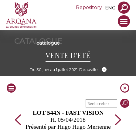
Repository
ENG
CATALOGUE
catalogue
VENTE D'ETÉ
Du 30 juin au 1 juillet 2021, Deauville
LOT 544N - FAST VISION
H. 05/04/2018
Présenté par Hugo Hugo Merienne