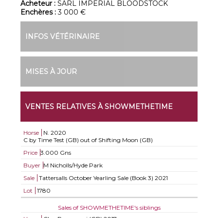
Acheteur :
SARL IMPERIAL BLOODSTOCK
Enchères :
3 000 €
INFOS VÉTÉRINAIRE
MISES À JOUR
VENTES RELATIVES À SHOWMETHETIME
Horse
N.
2020
C by Time Test (GB) out of Shifting Moon (GB)
Price
3.000 Gns
Buyer
M Nicholls/Hyde Park
Sale
Tattersalls October Yearling Sale (Book 3) 2021
Lot
1780
Sales of SHOWMETHETIME's siblings