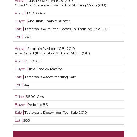
Horse
Clay Regazzoni (GB)
2017
G by Due Diligence (USA) out of Shifting Moon (GB)
Price
11.000 Gns
Buyer
Abdullah Shabibi Almtiri
Sale
Tattersalls Autumn Horses-in-Training Sale 2021
Lot
1242
Horse
Sapphire's Moon (GB)
2019
F by Ardad (IRE) out of Shifting Moon (GB)
Price
31.500 £
Buyer
Nick Bradley Racing
Sale
Tattersalls Ascot Yearling Sale
Lot
144
Price
6.500 Gns
Buyer
Redgate BS
Sale
Tattersalls December Foal Sale 2019
Lot
285