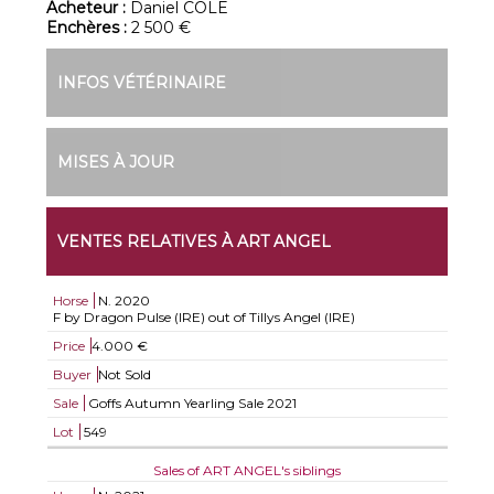
Acheteur :
Daniel COLE
Enchères :
2 500 €
INFOS VÉTÉRINAIRE
MISES À JOUR
VENTES RELATIVES À ART ANGEL
Horse
N.
2020
F by Dragon Pulse (IRE) out of Tillys Angel (IRE)
Price
4.000 €
Buyer
Not Sold
Sale
Goffs Autumn Yearling Sale 2021
Lot
549
Sales of ART ANGEL's siblings