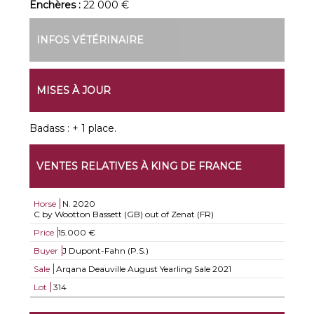
Enchères :
22 000 €
INFOS VÉTÉRINAIRE
MISES À JOUR
Badass : + 1 place.
VENTES RELATIVES À KING DE FRANCE
Horse
N.
2020
C by Wootton Bassett (GB) out of Zenat (FR)
Price
15.000 €
Buyer
J Dupont-Fahn (P.S.)
Sale
Arqana Deauville August Yearling Sale 2021
Lot
314