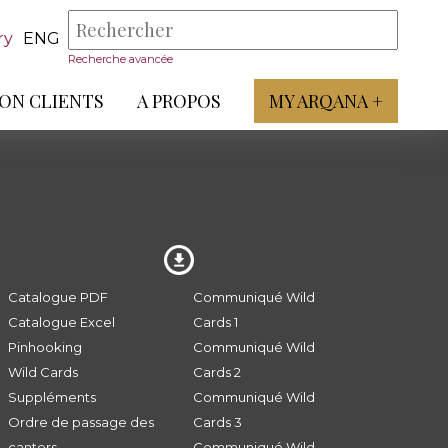
ry
ENG
Recherche avancée
ON CLIENTS
A PROPOS
MY ARQANA +
Catalogue PDF
Communiqué Wild
Catalogue Excel
Cards 1
Pinhooking
Communiqué Wild
Wild Cards
Cards 2
Suppléments
Communiqué Wild
Ordre de passage des
Cards 3
canters
Communiqué Wild