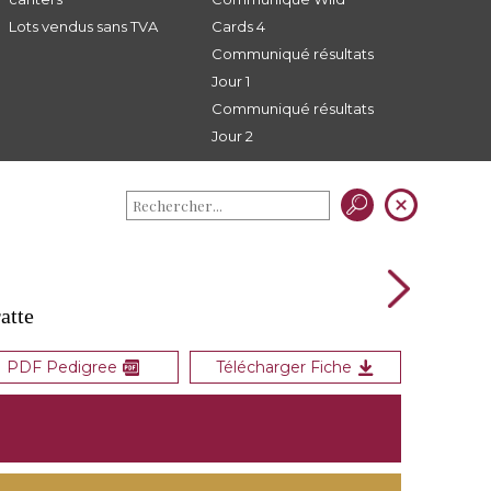
Lots vendus sans TVA
Cards 4
Communiqué résultats
Jour 1
Communiqué résultats
Jour 2
atte
PDF Pedigree
Télécharger Fiche