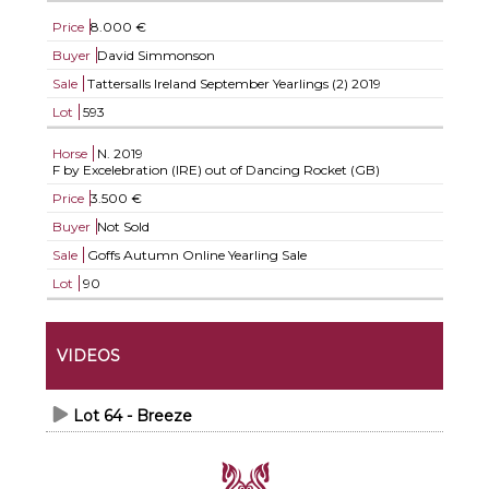
Price
8.000 €
Buyer
David Simmonson
Sale
Tattersalls Ireland September Yearlings (2) 2019
Lot
593
Horse
N.
2019
F by Excelebration (IRE) out of Dancing Rocket (GB)
Price
3.500 €
Buyer
Not Sold
Sale
Goffs Autumn Online Yearling Sale
Lot
90
VIDEOS
Lot 64 - Breeze