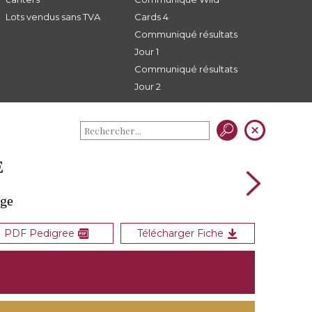
Lots vendus sans TVA
Cards 4
Communiqué résultats
Jour 1
Communiqué résultats
Jour 2
E
dge
PDF Pedigree
Télécharger Fiche