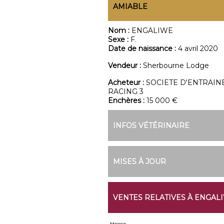
AMIABLE
Nom :
ENGALIWE
Sexe :
F.
Date de naissance :
4 avril 2020
Vendeur :
Sherbourne Lodge
Acheteur :
SOCIETE D'ENTRAIN
RACING 3
Enchères :
15 000 €
INFOS VÉTÉRINAIRE
MISES À JOUR
VENTES RELATIVES À ENGAL
Horse