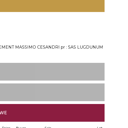
EMENT MASSIMO CESANDRI pr : SAS LUGDUNUM
IWE
Price
Buyer
Sale
Lot