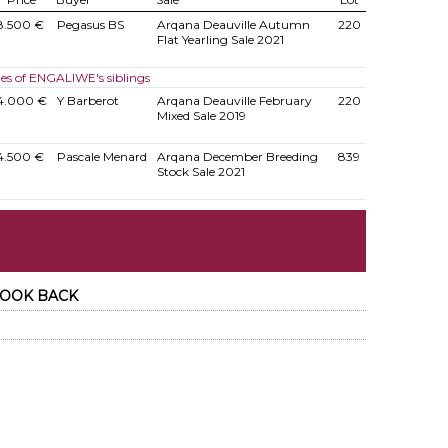
8.500 €
Pegasus BS
Arqana Deauville Autumn
220
Flat Yearling Sale 2021
les of ENGALIWE's siblings
4.000 €
Y Barberot
Arqana Deauville February
220
Mixed Sale 2019
4.500 €
Pascale Menard
Arqana December Breeding
839
Stock Sale 2021
 LOOK BACK