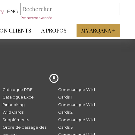
ry
ENG
Recherche avancée
ON CLIENTS
A PROPOS
MY ARQANA +
Catalogue PDF
Communiqué Wild
Catalogue Excel
Cards 1
Pinhooking
Communiqué Wild
Wild Cards
Cards 2
Suppléments
Communiqué Wild
Ordre de passage des
Cards 3
canters
Communiqué Wild