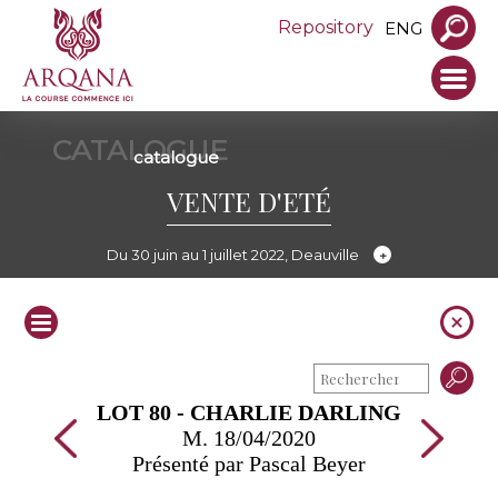
Repository
ENG
CATALOGUE
catalogue
VENTE D'ETÉ
Du 30 juin au 1 juillet 2022, Deauville
LOT 80 - CHARLIE DARLING
M. 18/04/2020
Présenté par Pascal Beyer