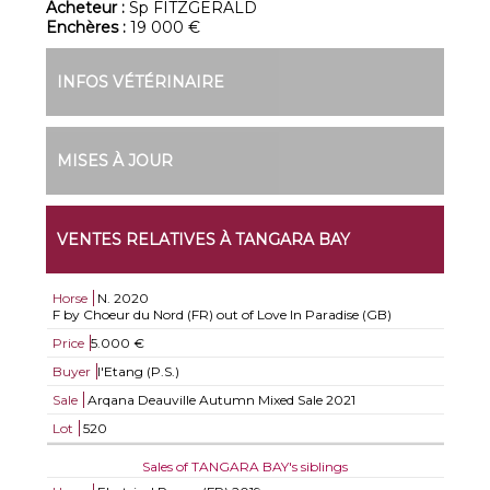
Acheteur :
Sp FITZGERALD
Enchères :
19 000 €
INFOS VÉTÉRINAIRE
MISES À JOUR
VENTES RELATIVES À TANGARA BAY
Horse
N.
2020
F by Choeur du Nord (FR) out of Love In Paradise (GB)
Price
5.000 €
Buyer
l'Etang (P.S.)
Sale
Arqana Deauville Autumn Mixed Sale 2021
Lot
520
Sales of TANGARA BAY's siblings