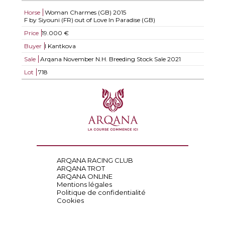
Horse
Woman Charmes (GB)
2015
F by Siyouni (FR) out of Love In Paradise (GB)
Price
19.000 €
Buyer
I Kantkova
Sale
Arqana November N.H. Breeding Stock Sale 2021
Lot
718
ARQANA RACING CLUB
ARQANA TROT
ARQANA ONLINE
Mentions légales
Politique de confidentialité
Cookies