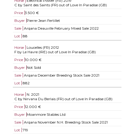
Horse
Electrical Power (FR)
2019
C by Saint des Saints (FR) out of Love In Paradise (GB)
Price
3.500 €
Buyer
Pierre-Jean Fertillet
Sale
Arqana Deauville February Mixed Sale 2022
Lot
88
Horse
Loucelles (FR)
2012
F by Le Havre (IRE) out of Love In Paradise (GB)
Price
10.000 €
Buyer
Not Sold
Sale
Arqana December Breeding Stock Sale 2021
Lot
882
Horse
N.
2021
C by Nirvana Du Berlais (FR) out of Love In Paradise (GB)
Price
12.000 €
Buyer
Moanmore Stables Ltd
Sale
Arqana November N.H. Breeding Stock Sale 2021
Lot
719