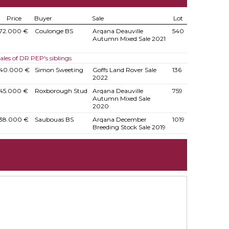
Price
Buyer
Sale
Lot
72.000 €
Coulonge BS
Arqana Deauville
540
Autumn Mixed Sale 2021
ales of DR PEP's siblings
40.000 €
Simon Sweeting
Goffs Land Rover Sale
136
2022
45.000 €
Roxborough Stud
Arqana Deauville
759
Autumn Mixed Sale
2020
38.000 €
Saubouas BS
Arqana December
1019
Breeding Stock Sale 2019