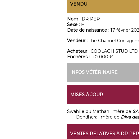
VENDU
Nom :
DR PEP
Sexe :
H.
Date de naissance :
17 février 20
Vendeur :
The Channel Consign
Acheteur :
COOLAGH STUD LTD
Enchères :
110 000 €
INFOS VÉTÉRINAIRE
MISES À JOUR
Swahilie du Mathan : mère de
SA
- Dendhera : mère de
Diva de
VENTES RELATIVES À DR PEP