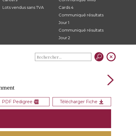
Lots vendus sans TVA
Cards 4
Communiqué résultats
Jour 1
Communiqué résultats
Jour 2
gnment
PDF Pedigree
Télécharger Fiche