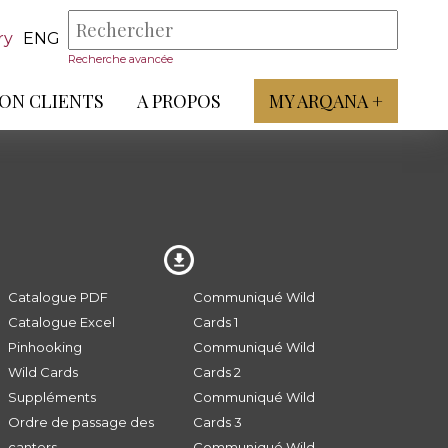
ry
ENG
Recherche avancée
ON CLIENTS
A PROPOS
MY ARQANA +
Catalogue PDF
Communiqué Wild
Catalogue Excel
Cards 1
Pinhooking
Communiqué Wild
Wild Cards
Cards 2
Suppléments
Communiqué Wild
Ordre de passage des
Cards 3
canters
Communiqué Wild