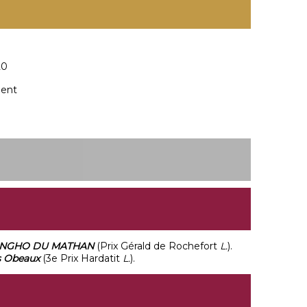
20
ment
NGHO DU MATHAN
(Prix Gérald de Rochefort
L.
).
s Obeaux
(3e Prix Hardatit
L.
).