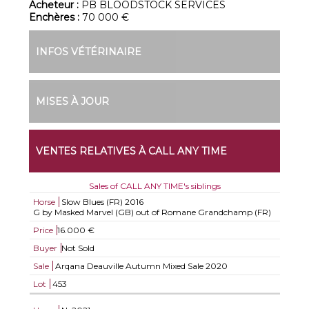
Acheteur :
PB BLOODSTOCK SERVICES
Enchères :
70 000 €
INFOS VÉTÉRINAIRE
MISES À JOUR
VENTES RELATIVES À CALL ANY TIME
Sales of CALL ANY TIME's siblings
Horse
Slow Blues (FR)
2016
G by Masked Marvel (GB) out of Romane Grandchamp (FR)
Price
16.000 €
Buyer
Not Sold
Sale
Arqana Deauville Autumn Mixed Sale 2020
Lot
453