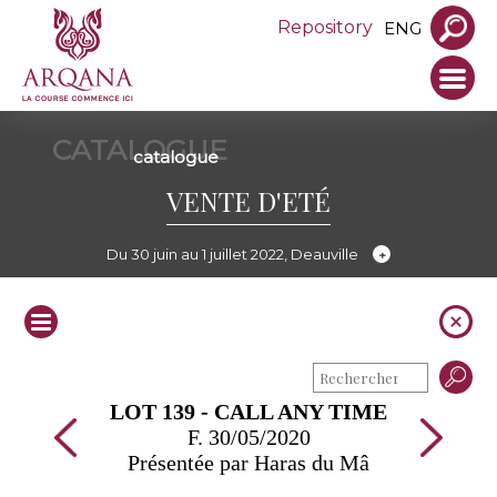
Repository
ENG
CATALOGUE
catalogue
VENTE D'ETÉ
Du 30 juin au 1 juillet 2022, Deauville
LOT 139 - CALL ANY TIME
F. 30/05/2020
Présentée par Haras du Mâ